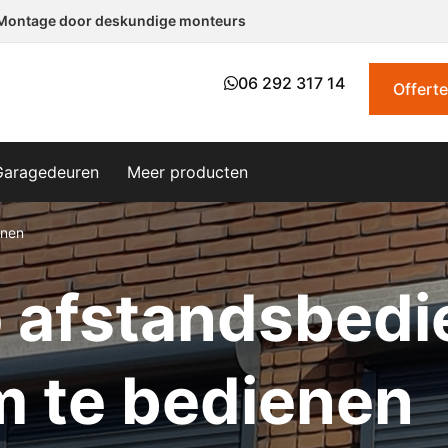
Montage door deskundige monteurs​
06 292 317 14
Offert
Garagedeuren
Meer producten
enen
p afstandsbedi
m te bedienen