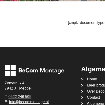
[cmplz-document type=
Algem
Home
Zomerdijk 4
Meer produ
7942 JT Meppel
Over Bec
T:
0522 246 595
Contact
E:
info@becommontage.nl
Algemene 