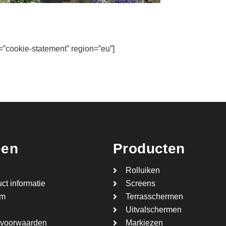
”cookie-statement” region=”eu”]
een
Producten
Rolluiken
ct informatie
Screens
om
Terrasschermen
Uitvalschermen
voorwaarden
Markiezen