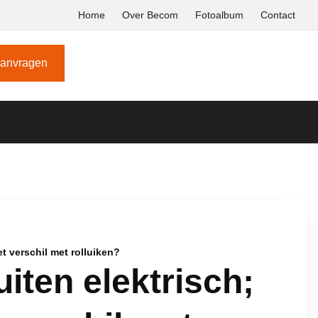
Home
Over Becom
Fotoalbum
Contact
aanvragen
et verschil met rolluiken?
iten elektrisch;