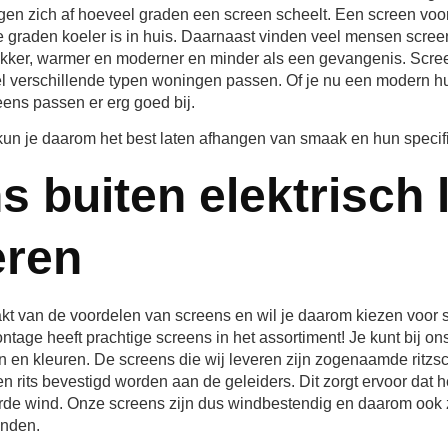
n zich af hoeveel graden een screen scheelt. Een screen voor
ie graden koeler is in huis. Daarnaast vinden veel mensen scre
rakker, warmer en moderner en minder als een gevangenis. Scr
el verschillende typen woningen passen. Of je nu een modern hu
eens passen er erg goed bij.
kun je daarom het best laten afhangen van smaak en hun specif
s buiten elektrisch 
eren
akt van de voordelen van screens en wil je daarom kiezen voor 
age heeft prachtige screens in het assortiment! Je kunt bij ons
 en kleuren. De screens die wij leveren zijn zogenaamde ritzscr
n rits bevestigd worden aan de geleiders. Dit zorgt ervoor dat he
rde wind. Onze screens zijn dus windbestendig en daarom ook 
anden.