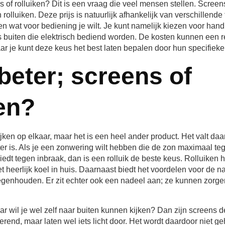
s of rolluiken? Dit is een vraag die veel mensen stellen. Screens
olluiken. Deze prijs is natuurlijk afhankelijk van verschillende
n wat voor bediening je wilt. Je kunt namelijk kiezen voor han
 buiten die elektrisch bediend worden. De kosten kunnen een r
aar je kunt deze keus het best laten bepalen door hun specifie
beter; screens of
ken?
ijken op elkaar, maar het is een heel ander product. Het valt da
er is. Als je een zonwering wilt hebben die de zon maximaal te
edt tegen inbraak, dan is een rolluik de beste keus. Rolluiken 
het heerlijk koel in huis. Daarnaast biedt het voordelen voor de 
 tegenhouden. Er zit echter ook een nadeel aan; ze kunnen zorg
r wil je wel zelf naar buiten kunnen kijken? Dan zijn screens d
nd, maar laten wel iets licht door. Het wordt daardoor niet geh