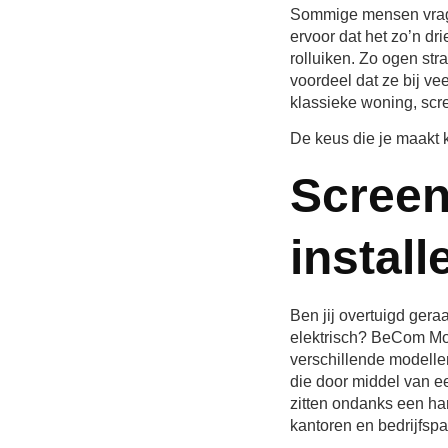
Sommige mensen vrage
ervoor dat het zo’n dr
rolluiken. Zo ogen st
voordeel dat ze bij ve
klassieke woning, scr
De keus die je maakt 
Screen
install
Ben jij overtuigd gera
elektrisch? BeCom Mont
verschillende modellen
die door middel van ee
zitten ondanks een ha
kantoren en bedrijfsp