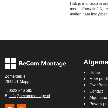
Heb je interesse in éé
meer informatie? Neem
mailen naar info@bec
Algem
Home
Zomerdijk 4
Meer produ
7942 JT Meppel
Over Bec
T:
0522 246 595
Contact
E:
info@becommontage.nl
Algemene 
Privacy po