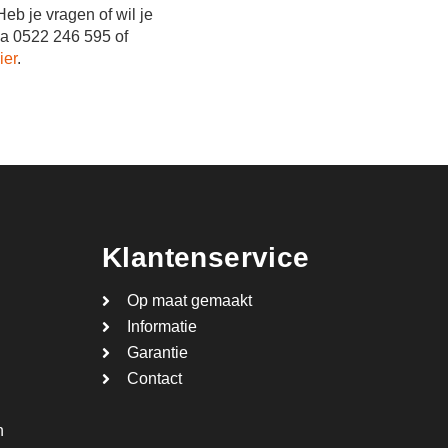
eb je vragen of wil je
ia 0522 246 595 of
ier
.
Klantenservice
Op maat gemaakt
Informatie
Garantie
Contact
n